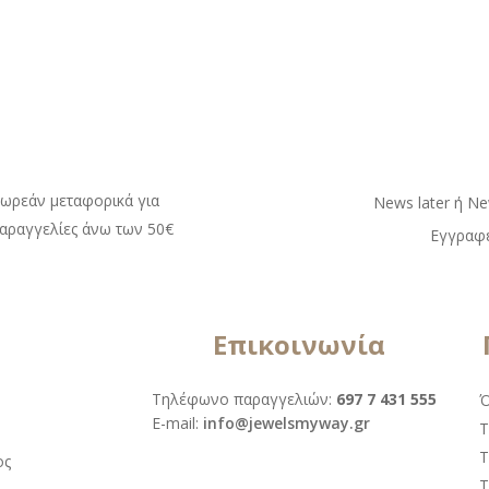
ωρεάν μεταφορικά για
Νews later ή Νe
αραγγελίες άνω των 50€
Εγγραφε
Επικοινωνία
Τηλέφωνο παραγγελιών:
697 7 431 555
Ό
Ε-mail:
info@jewelsmyway.gr
Τ
Τ
ος
Τ