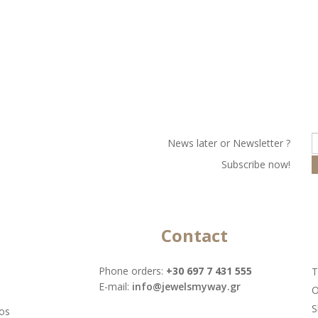
Νews later or Νewsletter ?
Subscribe now!
Contact
Phone orders:
+30 697 7 431 555
T
Ε-mail:
info@jewelsmyway.gr
O
S
tos