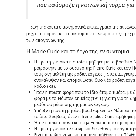
που εφάρμοζε η κοινωνική νόρμα για 
Η ζωή της και τα επιστημονικά επιτεύγματά της αντανα
μέχρι το παρόν, και το ακούραστο πνεύμα της ζει μέχρι
των απογόνων της.
Η Marie Curie και το έργο της, εν συντομία
Η πρώτη γυναίκα η οποία τιμήθηκε με το βραβείο 
μοιράστηκε με το σύζυγό της Pierre Curie και τον H
τους στη μελέτη της ραδιενέργειας (1903). Συγκεκρι
ανακάλυψαν και απομόνωσαν δύο νέα ραδιενεργά σ
Ράδιο (Ra).
Ήταν η πρώτη φορά που το ίδιο άτομο τιμάται με 
φορά με το Νόμπελ Χημείας (1911) για τη για τη δη
μεθόδου μέτρησης της ραδιενέργειας.
Υπήρξε η πρώτη μητέρα βραβευμένη με Νόμπελ που
το ίδιο βραβείο, όταν η Irene Joliot-Curie τιμήθηκε
Ήταν η πρώτη γυναίκα στην Ευρώπη που πραγματοπο
Η πρώτη γυναίκα λέκτωρ και διευθύντρια εργαστηρ
Είναι η πρώτη γυναίκα που αναπαύθηκε στο Πάνθεο