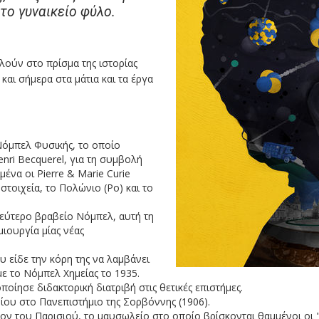
το γυναικείο φύλο.
κλούν στο πρίσμα της ιστορίας
 και σήμερα στα μάτια και τα έργα
Νόμπελ Φυσικής, το οποίο
enri Becquerel, για τη συμβολή
μένα οι Pierre & Marie Curie
τοιχεία, το Πολώνιο (Po) και το
δεύτερο βραβείο Νόμπελ, αυτή τη
μιουργία μίας νέας
 είδε την κόρη της να λαμβάνει
 με το Νόμπελ Χημείας το 1935.
ίησε διδακτορική διατριβή στις θετικές επιστήμες.
ίου στο Πανεπιστήμιο της Σορβόννης (1906).
ν του Παρισιού, το μαυσωλείο στο οποίο βρίσκονται θαμμένοι οι "μ