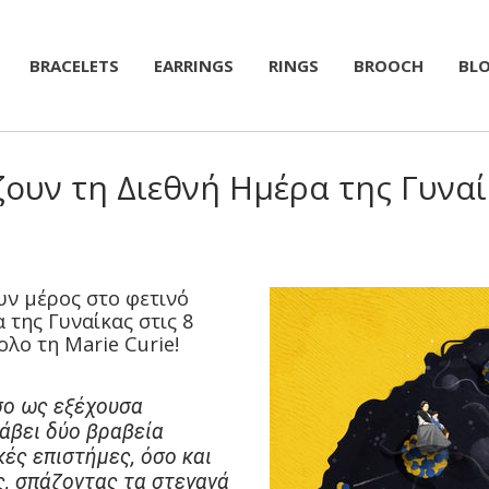
BRACELETS
EARRINGS
RINGS
BROOCH
BL
ζουν τη Διεθνή Ημέρα της Γυναί
υν μέρος στο φετινό
 της Γυναίκας στις 8
λο τη Marie Curie!
σο ως εξέχουσα
λάβει δύο βραβεία
ές επιστήμες, όσο και
, σπάζοντας τα στεγανά