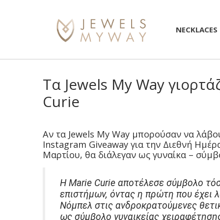
NECKLACES
Τα Jewels My Way γιορτά
Curie
Αν τα Jewels My Way μπορούσαν να λάβο
Instagram Giveaway για την Διεθνή Ημέρα
Μαρτίου, θα διάλεγαν ως γυναίκα – σύμβο
Η Marie Curie αποτέλεσε σύμβολο τό
επιστήμων, όντας η πρώτη που έχει 
Νόμπελ στις ανδροκρατούμενες θετικ
ως σύμβολο γυναικείας χειραφέτησης